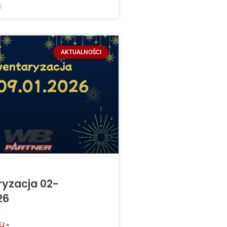
6
AKTUALNOŚCI
ryzacja 02-
26
J »