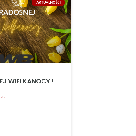
AKTUALNOŚCI
J WIELKANOCY !
J »