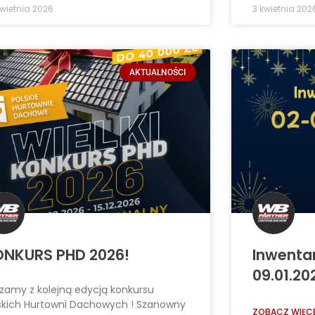
kwietnia 2026
3 kwietnia 202
AKTUALNOŚCI
NKURS PHD 2026!
Inwenta
09.01.20
zamy z kolejną edycją konkursu
skich Hurtowni Dachowych ! Szanowny
ZOBACZ WIĘCE