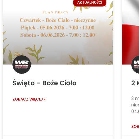
AKTUALNOŚCI
Święto – Boże Ciało
2 
2 m
ZOBACZ WIĘCEJ »
nie
04.
ZOB